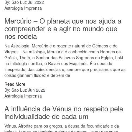
By:
São Luz
Jul 2022
Astrologia
Imprensa
Mercúrio – O planeta que nos ajuda a
compreender e a agir no mundo que
nos rodeia
Na Astrologia, Mercúrio é o regente natural de Gémeos e de
Virgem. Na mitologa, Mercúrio é conhecido como Hermes na
Grécia, Thoth, o Senhor das Palavras Sagradas do Egipto, Loki
na mitologia nórdica, o Raven dos Esquimós. É o deus do
inesperado, das coincidências e, sempre que precisamos que as
coisas ganhem fluidez e deixem de
Read More
By:
São Luz
Jun 2022
Astrologia
Imprensa
A influência de Vénus no respeito pela
individualidade de cada um
Vénus, Afrodite para os gregos, a deusa da fecundidade e da
beleza, tornou-se também a deusa do amor – quer nas suas