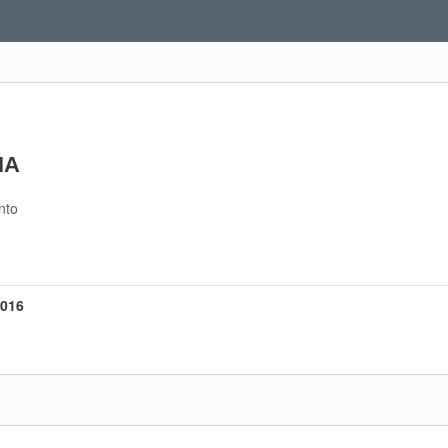
IA
nto
016