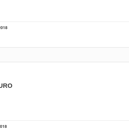
018
OURO
018