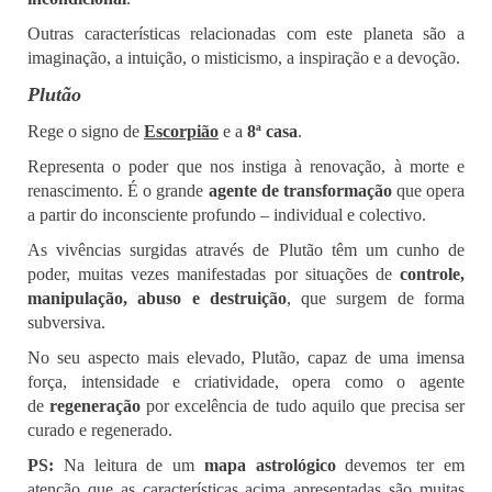
Outras características relacionadas com este planeta são a
imaginação, a intuição, o misticismo, a inspiração e a devoção.
Plutão
Rege o signo de
Escorpião
e a
8ª casa
.
Representa o poder que nos instiga à renovação, à morte e
renascimento. É o grande
agente de transformação
que opera
a partir do inconsciente profundo – individual e colectivo.
As vivências surgidas através de Plutão têm um cunho de
poder, muitas vezes manifestadas por situações de
controle,
manipulação, abuso e destruição
, que surgem de forma
subversiva.
No seu aspecto mais elevado, Plutão, capaz de uma imensa
força, intensidade e criatividade, opera como o agente
de
regeneração
por excelência de tudo aquilo que precisa ser
curado e regenerado.
PS:
Na leitura de um
mapa astrológico
devemos ter em
atenção que as características acima apresentadas são muitas