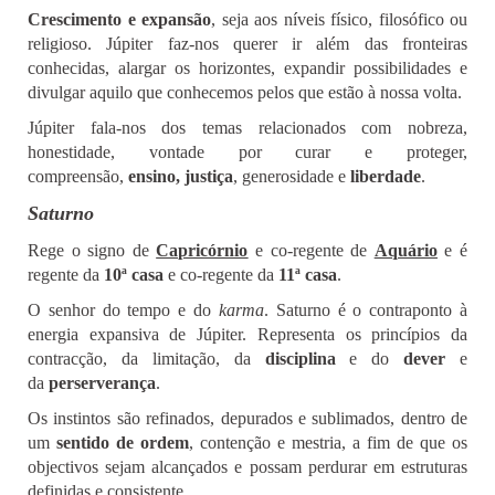
Crescimento e expansão
, seja aos níveis físico, filosófico ou
religioso. Júpiter faz-nos querer ir além das fronteiras
conhecidas, alargar os horizontes, expandir possibilidades e
divulgar aquilo que conhecemos pelos que estão à nossa volta.
Júpiter fala-nos dos temas relacionados com nobreza,
honestidade, vontade por curar e proteger,
compreensão,
ensino, justiça
, generosidade e
liberdade
.
Saturno
Rege o signo de
Capricórnio
e co-regente de
Aquário
e é
regente da
10ª casa
e co-regente da
11ª casa
.
O senhor do tempo e do
karma
. Saturno é o contraponto à
energia expansiva de Júpiter. Representa os princípios da
contracção, da limitação, da
disciplina
e do
dever
e
da
perserverança
.
Os instintos são refinados, depurados e sublimados, dentro de
um
sentido de ordem
, contenção e mestria, a fim de que os
objectivos sejam alcançados e possam perdurar em estruturas
definidas e consistente.