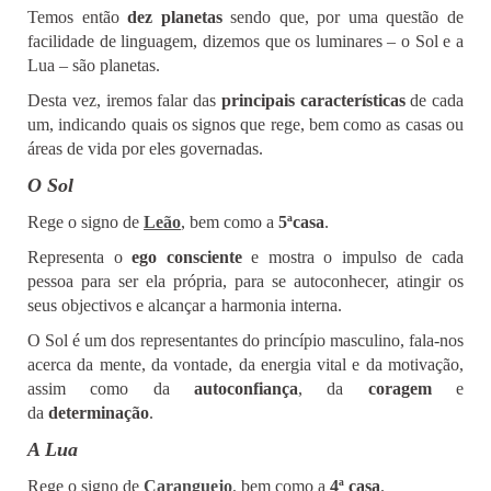
Temos então
dez planetas
sendo que, por uma questão de
facilidade de linguagem, dizemos que os luminares – o Sol e a
Lua – são planetas.
Desta vez, iremos falar das
principais características
de cada
um, indicando quais os signos que rege, bem como as casas ou
áreas de vida por eles governadas.
O Sol
Rege o signo de
Leão
, bem como a
5ªcasa
.
Representa o
ego consciente
e mostra o impulso de cada
pessoa para ser ela própria, para se autoconhecer, atingir os
seus objectivos e alcançar a harmonia interna.
O Sol é um dos representantes do princípio masculino, fala-nos
acerca da mente, da vontade, da energia vital e da motivação,
assim como da
autoconfiança
, da
coragem
e
da
determinação
.
A Lua
Rege o signo de
Caranguejo
,
bem como a
4ª casa
.