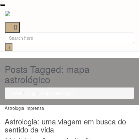
Toggle
navigation
Posts Tagged: mapa
astrológico
Home
Blog
mapa astrológico
Astrologia
Imprensa
Astrologia: uma viagem em busca do
sentido da vida