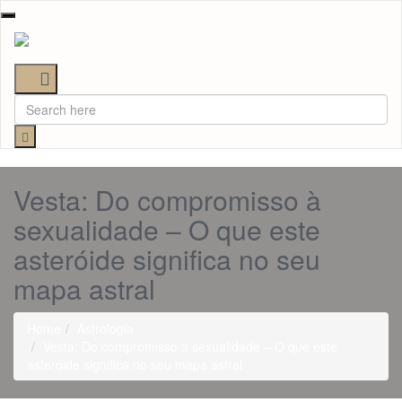
Toggle
navigation
Vesta: Do compromisso à
sexualidade – O que este
asteróide significa no seu
mapa astral
Home
Astrologia
Vesta: Do compromisso à sexualidade – O que este
asteróide significa no seu mapa astral