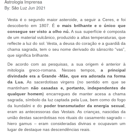
Astrologia
Imprensa
By:
São Luz
Jun 2021
Vesta é o segundo maior asteroide, a seguir a Ceres, e foi
descoberto em 1807. É
o mais brilhante e o único que
consegue ser visto a olho nú.
A sua superfície é composta
de um material vulcânico, produzido a altas temperaturas, que
reflecte a luz do sol. Vesta, a deusa do coração e a guardiã da
chama sagrada, tem o seu nome derivado do sânscrito “vas”,
que significa brilhante.
De acordo com as pesquisas, a sua origem é anterior à
mitologia greco-romana. Nesses tempos,
a principal
divindade era a Grande -Mãe, que era adorada na forma
da Lua.
As sacerdotisas virgens (no sentido em que se
mantinham
não casadas e, portanto, independentes de
qualquer homem
) encarregues de manter acesa a chama
sagrada, símbolo da luz captada pela Lua, bem como do fogo
da kundalini e do
poder transmutador da energia sexual
,
eram as antecessoras das Vestais. As crianças, nascidas da
união destas sacerdotisas nos rituais do casamento sagrado –
hiero gamus – eram consideradas divinas e ocupavam um
lugar de destaque nas descendências reais.