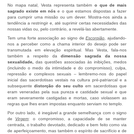
No mapa natal, Vesta representa também
o que de mais
sagrado existe em nós
e o que estamos dispostas a fazer
para cumprir uma missão ou um dever. Mostra-nos ainda a
tendência a restringir e, até suprimir certas necessidades das
nossas vidas ou, pelo contrário, a revelá-las abertamente.
Tem uma forte associação ao signo de
Escorpião
, ajudando-
nos a perceber como a chama interior do desejo pode ser
transmutada em elevação espiritual. Mas Vesta, fala-nos
também a respeito da
dimensão sagrada da nossa
sexualidade,
das questões associadas às inibições, medos
(incluindo o medo da intimidade e do compromisso), culpa,
repressão e complexos sexuais – lembremo-nos do papel
inicial das sacerdotisas vestais na cultura pré-patriarcal e a
subsequente
distorção do seu culto
em sacerdotisas que
eram veneradas pela sua pureza e castidade sexual e que
eram severamente castigadas e mortas, caso violassem as
regras que lhes eram impostas enquanto serviam no templo.
Por outro lado, é inegável a grande semelhança com o signo
de
Virgem
: o compromisso, a capacidade de se manter
centrada, o trabalho devotado, dedicado e bem feito como via
de aperfeiçoamento, mas também o espírito de sacrifício e de