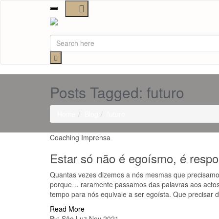
Toggle
navigation
Posts Tagged: futuro
Home
Blog
futuro
Coaching
Imprensa
Estar só não é egoísmo, é respo
Quantas vezes dizemos a nós mesmas que precisamos
porque… raramente passamos das palavras aos actos.
tempo para nós equivale a ser egoísta. Que precisar 
Read More
By:
São Luz
Nov 2021