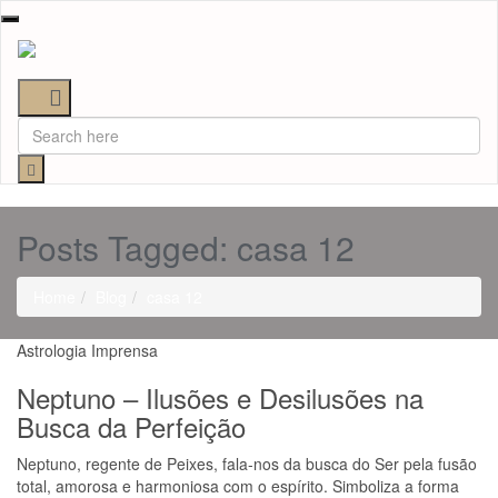
Toggle
navigation
Posts Tagged: casa 12
Home
Blog
casa 12
Astrologia
Imprensa
Neptuno – Ilusões e Desilusões na
Busca da Perfeição
Neptuno, regente de Peixes, fala-nos da busca do Ser pela fusão
total, amorosa e harmoniosa com o espírito. Simboliza a forma