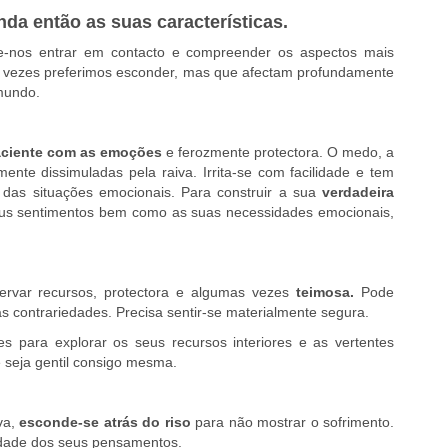
nda então as suas características.
ite-nos entrar em contacto e compreender os aspectos mais
s vezes preferimos esconder, mas que afectam profundamente
mundo.
ciente com as emoções
e ferozmente protectora. O medo, a
mente dissimuladas pela raiva. Irrita-se com facilidade e tem
 das situações emocionais. Para construir a sua
verdadeira
seus sentimentos bem como as suas necessidades emocionais,
servar recursos, protectora e algumas vezes
teimosa.
Pode
s contrariedades. Precisa sentir-se materialmente segura.
 para explorar os seus recursos interiores e as vertentes
e seja gentil consigo mesma.
iva,
esconde-se atrás do riso
para não mostrar o sofrimento.
dade dos seus pensamentos.