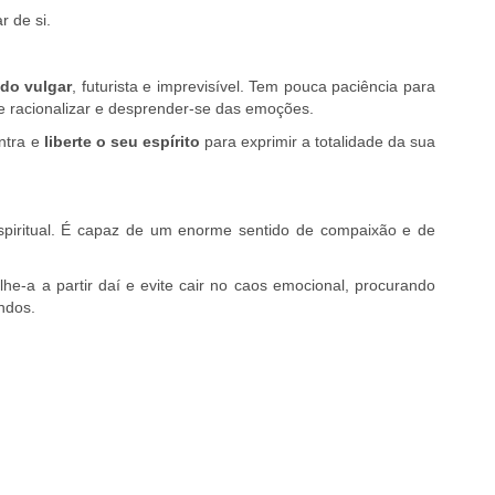
r de si.
 do vulgar
, futurista e imprevisível. Tem pouca paciência para
ere racionalizar e desprender-se das emoções.
ontra e
liberte o seu espírito
para exprimir a totalidade da sua
 espiritual. É capaz de um enorme sentido de compaixão e de
lhe-a a partir daí e evite cair no caos emocional, procurando
ndos.