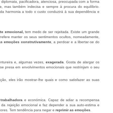
é diplomata, pacificadora, atenciosa, preocupada com a forma
o
, mas também indecisa e sempre à procura do equilíbrio.
 da harmonia a todo o custo conduzirá à sua dependência e
te emocional,
tem medo de ser rejeitada. Existe um grande
Prefere manter os seus sentimentos ocultos, nomeadamente,
uas emoções construtivamente
, a perdoar e a libertar-se do
entureira e, algumas vezes,
exagerada
. Gosta de alargar os
r-se presa em envolvimentos emocionais que restrinjam o seu
ção, eles irão mostrar-lhe quais e como satisfazer as suas
 trabalhadora
e económica. Capaz de adiar a recompensa
 da rejeição emocional e faz depender a sua auto-estima e
iores. Tem tendência para negar e
reprimir as emoções
.