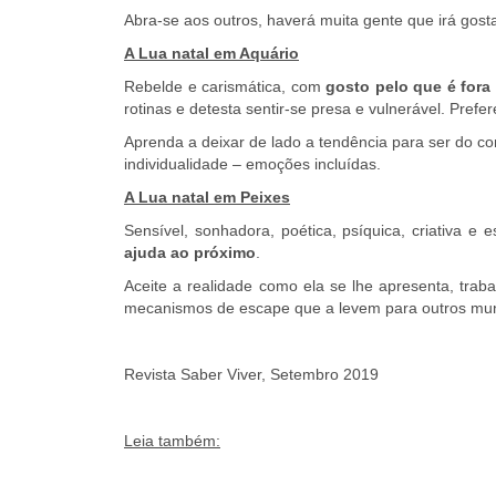
Abra-se aos outros, haverá muita gente que irá gosta
A Lua natal em Aquário
Rebelde e carismática, com
gosto pelo que é fora
rotinas e detesta sentir-se presa e vulnerável. Pref
Aprenda a deixar de lado a tendência para ser do c
individualidade – emoções incluídas.
A Lua natal em
Peixes
Sensível, sonhadora, poética, psíquica, criativa e
ajuda ao próximo
.
Aceite a realidade como ela se lhe apresenta, traba
mecanismos de escape que a levem para outros mu
Revista Saber Viver, Setembro 2019
Leia também: