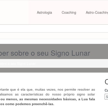
Astrologia
Coaching
Astro-Coachin
ber sobre o seu Signo Lunar
sobre o seu Signo Lunar
rtante que é ela que, muitas vezes, nos permite resolver as
C
isamos as características do nosso próprio signo solar
 ou menos, as mesmas necessidades básicas, a Lua fala
-nos como podemos preenchê-las.