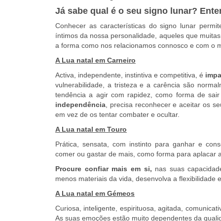
Já sabe qual é o seu signo lunar? Ente
Conhecer as características do signo lunar perm
íntimos da nossa personalidade, aqueles que muita
a forma como nos relacionamos connosco e com o 
A Lua natal em Carneiro
Activa, independente, instintiva e competitiva, é
impa
vulnerabilidade, a tristeza e a carência são normal
tendência a agir com rapidez, como forma de sair
independência
, precisa reconhecer e aceitar os 
em vez de os tentar combater e ocultar.
A Lua natal em Touro
Prática, sensata, com instinto para ganhar e con
comer ou gastar de mais, como forma para aplacar a
Procure confiar mais em si,
nas suas capacidades
menos materiais da vida, desenvolva a flexibilidade 
A Lua natal em Gémeos
Curiosa, inteligente, espirituosa, agitada, comunicat
As suas emoções estão muito dependentes da quali