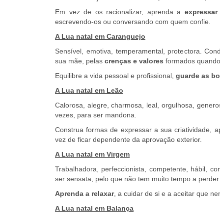
Em vez de os racionalizar, aprenda a
expressar
escrevendo-os ou conversando com quem confie.
A Lua natal em Caranguejo
Sensível, emotiva, temperamental, protectora. Cond
sua mãe, pelas
crenças e valores
formados quando 
Equilibre a vida pessoal e profissional,
guarde as b
A Lua natal em Leão
Calorosa, alegre, charmosa, leal, orgulhosa, genero
vezes, para ser mandona.
Construa formas de expressar a sua criatividade, 
vez de ficar dependente da aprovação exterior.
A Lua natal em Virgem
Trabalhadora, perfeccionista, competente, hábil, c
ser sensata, pelo que não tem muito tempo a perder 
Aprenda a relaxar
, a cuidar de si e a aceitar que n
A Lua natal em Balança