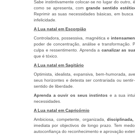
Sabe instintivamente colocar-se no lugar do outro, 
como se apresenta, com
grande sentido estétic
Reprimir as suas necessidades básicas, em busca
infelicidade.
A Lua natal em Escorpião
Controladora, possessiva, magnética e
intensamen
poder de concentração, análise e transformação. 
culpa e ressentimento. Aprenda a
canalizar as s
que é tóxico.
A Lua natal em Sagitário
Optimista, idealista, expansiva, bem-humorada, av
seus horizontes e detesta ser contrariada ou senti
sentido de liberdade.
Aprenda a ouvir os seus instintos
e a sua intui
necessidades.
A Lua natal em Capricórnio
Ambiciosa, competente, organizada,
disciplinada,
imediata por objectivos de longo prazo. Tem medo
autoconfiança do reconhecimento e aprovação exter