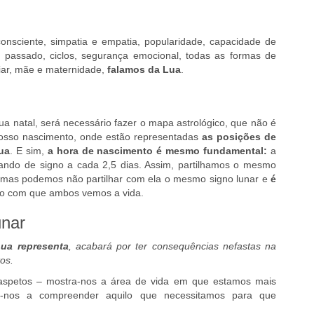
onsciente, simpatia e empatia, popularidade, capacidade de
 passado, ciclos, segurança emocional, todas as formas de
liar, mãe e maternidade,
falamos da Lua
.
 natal, será necessário fazer o mapa astrológico, que não é
nosso nascimento, onde estão representadas
as posições de
ua
. E sim,
a hora de nascimento é mesmo fundamental:
a
ando de signo a cada 2,5 dias. Assim, partilhamos o mesmo
 mas podemos não partilhar com ela o mesmo signo lunar e
é
ido com que ambos vemos a vida.
unar
ua representa
, acabará por ter consequências nefastas na
os.
 aspetos – mostra-nos a área de vida em que estamos mais
da-nos a compreender aquilo que necessitamos para que