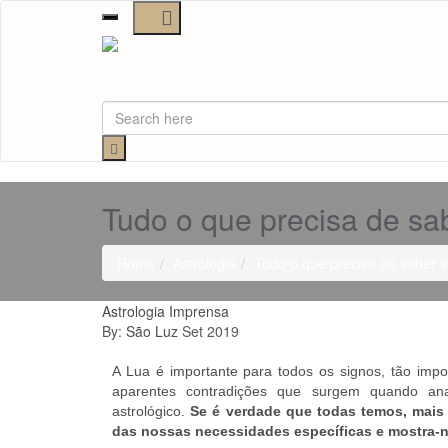
Toggle
navigation
Tudo o que precisa de sa
Home
Astrologia
Tudo o que precisa de saber 
Astrologia
Imprensa
By:
São Luz
Set 2019
A Lua é importante para todos os signos, tão impo
aparentes contradições que surgem quando anal
astrológico.
Se é verdade que todas temos, mais
das nossas necessidades específicas e mostra