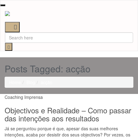
Toggle
navigation
Posts Tagged: acção
Home
Blog
acção
Coaching
Imprensa
Objectivos e Realidade – Como passar
das intenções aos resultados
Já se perguntou porque é que, apesar das suas melhores
intenções, acaba por desistir dos seus objectivos? Por vezes, os