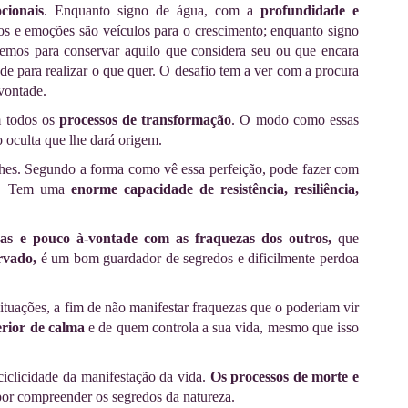
cionais
. Enquanto signo de água, com a
profundidade e
tos e emoções são veículos para o crescimento; enquanto signo
remos para conservar aquilo que considera seu ou que encara
de para realizar o que quer. O desafio tem a ver com a procura
 vontade.
m todos os
processos de transformação
. O modo como essas
o oculta que lhe dará origem.
hes. Segundo a forma como vê essa perfeição, pode fazer com
des. Tem uma
enorme capacidade de resistência, resiliência,
as e pouco à-vontade com as fraquezas dos outros,
que
rvado,
é um bom guardador de segredos e dificilmente perdoa
tuações, a fim de não manifestar fraquezas que o poderiam vir
erior de calma
e de quem controla a sua vida, mesmo que isso
iclicidade da manifestação da vida.
Os processos de morte e
por compreender os segredos da natureza.