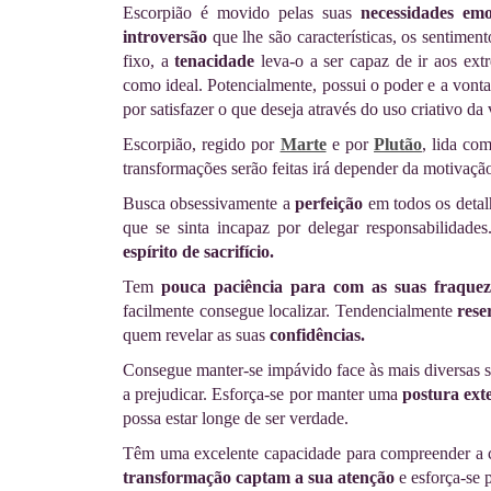
Escorpião é movido pelas suas
necessidades emo
introversão
que lhe são características, os sentimen
fixo, a
tenacidade
leva-o a ser capaz de ir aos ext
como ideal. Potencialmente, possui o poder e a vonta
por satisfazer o que deseja através do uso criativo da
Escorpião, regido por
Marte
e por
Plutão
, lida co
transformações serão feitas irá depender da motivaçã
Busca obsessivamente a
perfeição
em todos os detal
que se sinta incapaz por delegar responsabilida
espírito de sacrifício.
Tem
pouca paciência para com as suas fraquez
facilmente consegue localizar. Tendencialmente
rese
quem revelar as suas
confidências.
Consegue manter-se impávido face às mais diversas si
a prejudicar. Esforça-se por manter uma
postura ext
possa estar longe de ser verdade.
Têm uma excelente capacidade para compreender a c
transformação captam a sua atenção
e esforça-se 