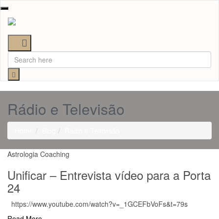
Toggle
navigation
Rádio e Televisão
Home
Blog
Rádio e Televisão
Astrologia
Coaching
Unificar – Entrevista vídeo para a Porta
24
https://www.youtube.com/watch?v=_1GCEFbVoFs&t=79s
Read More