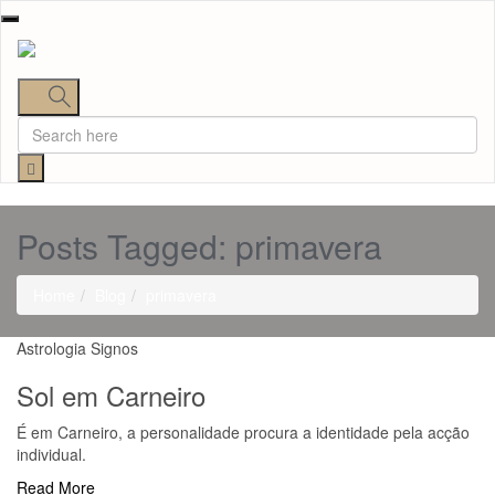
Toggle
navigation
Posts Tagged: primavera
Home
Blog
primavera
Astrologia
Signos
Sol em Carneiro
É em Carneiro, a personalidade procura a identidade pela acção
individual.
Read More