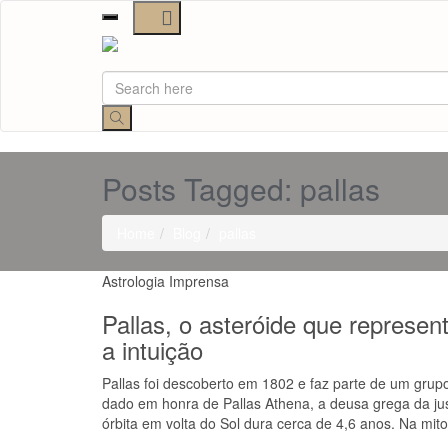
Toggle
navigation
Posts Tagged: pallas
Home
Blog
pallas
Astrologia
Imprensa
Pallas, o asteróide que represent
a intuição
Pallas foi descoberto em 1802 e faz parte de um grupo
dado em honra de Pallas Athena, a deusa grega da just
órbita em volta do Sol dura cerca de 4,6 anos. Na mito