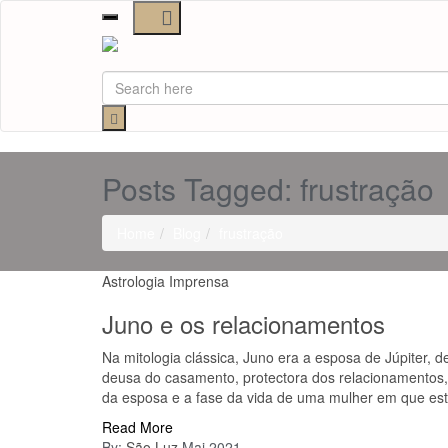
Toggle
navigation
Posts Tagged: frustração
Home
Blog
frustração
Astrologia
Imprensa
Juno e os relacionamentos
Na mitologia clássica, Juno era a esposa de Júpiter, 
deusa do casamento, protectora dos relacionamentos
da esposa e a fase da vida de uma mulher em que esta
Read More
By:
São Luz
Mai 2021