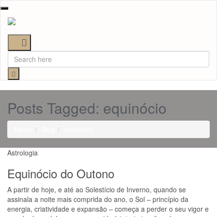
Toggle
navigation
Posts Tagged: equinócio
Home
Blog
equinócio
Astrologia
Equinócio do Outono
A partir de hoje, e até ao Solestício de Inverno, quando se
assinala a noite mais comprida do ano, o Sol – princípio da
energia, criatividade e expansão – começa a perder o seu vigor e