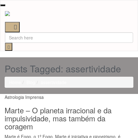
Toggle
navigation
Posts Tagged: assertividade
Home
Blog
assertividade
Astrologia
Imprensa
Marte – O planeta irracional e da
impulsividade, mas também da
coragem
Marte é Fogo, o 1º Fogo. Marte é iniciativa e pioneirismo, é