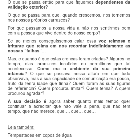
O que se passa então para que fiquemos
dependentes da
validação exterior?
O que se passa para que, quando crescemos, nos tornemos
nos nossos próprios carrascos?
Por que passamos a nossa vida a não nos sentirmos bem
com a pessoa que vive dentro do nosso corpo?
Se ao menos conseguíssemos calar essa
voz teimosa e
irritante que teima em nos recordar indefinidamente as
nossas “falhas”
…
Mas, e quando é que estas crenças foram criadas? Algures no
tempo, elas foram-nos incutidas ou permitimos que tal
acontecesse.
Como era o ambiente da sua primeira
infância
? O que se passava nessa altura em que tudo
observava, mas a sua capacidade de comunicação era pouca,
fruto da tenra idade que tinha? Quem foram as suas figuras
de referência? Quem procurou imitar? Quem temia? A quem
procurou agradar?
A sua decisão é
agora saber quanto mais tempo quer
continuar a acreditar que não vale a pena, que não tem
tempo, que não merece, que…, que… que…
Leia também:
Tempestades em copos de água