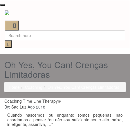
Toggle
navigation
Oh Yes, You Can! Crenças
Limitadoras
Home
Coaching
Oh Yes, You Can! Crenças Limitadoras
Coaching
Time Line Therapy®
By:
São Luz
Ago 2018
Quando nascemos, ou enquanto somos pequenas, não
acordamos a pensar “eu não sou suficientemente alta, baixa,
inteligente, assertiva, …”