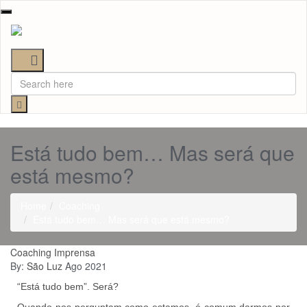
Toggle
navigation
Está tudo bem… Mas será que
está mesmo?
Home
Coaching
Está tudo bem… Mas será que está mesmo?
Coaching
Imprensa
By:
São Luz
Ago 2021
“Está tudo bem”. Será?