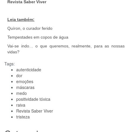
Revista Saber Viver
Leia também:
Quíron, o curador ferido
Tempestades em copos de água
Vai-se indo… o que queremos, realmente, para as nossas
vidas?
Tags:
autenticidade
dor
emoções
máscaras
medo
positividade tóxica
raiva
Revista Saber Viver
tristeza