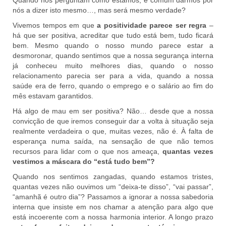
Quando nos perguntam como estamos, é comum darmos por
nós a dizer isto mesmo…, mas será mesmo verdade?
Vivemos tempos em que
a positividade parece ser regra
–
há que ser positiva, acreditar que tudo está bem, tudo ficará
bem. Mesmo quando o nosso mundo parece estar a
desmoronar, quando sentimos que a nossa segurança interna
já conheceu muito melhores dias, quando o nosso
relacionamento parecia ser para a vida, quando a nossa
saúde era de ferro, quando o emprego e o salário ao fim do
mês estavam garantidos.
Há algo de mau em ser positiva? Não… desde que a nossa
convicção de que iremos conseguir dar a volta à situação seja
realmente verdadeira o que, muitas vezes, não é. À falta de
esperança numa saída, na sensação de que não temos
recursos para lidar com o que nos ameaça,
quantas vezes
vestimos a máscara do “está tudo bem”?
Quando nos sentimos zangadas, quando estamos tristes,
quantas vezes não ouvimos um “deixa-te disso”, “vai passar”,
“amanhã é outro dia”? Passamos a ignorar a nossa sabedoria
interna que insiste em nos chamar a atenção para algo que
está incoerente com a nossa harmonia interior. A longo prazo