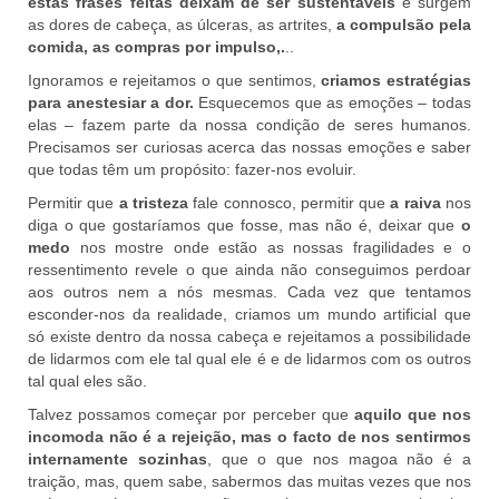
estas frases feitas deixam de ser sustentáveis
e surgem
as dores de cabeça, as úlceras, as artrites,
a compulsão pela
comida, as compras por impulso,.
..
Ignoramos e rejeitamos o que sentimos,
criamos estratégias
para anestesiar a dor.
Esquecemos que as emoções – todas
elas – fazem parte da nossa condição de seres humanos.
Precisamos ser curiosas acerca das nossas emoções e saber
que todas têm um propósito: fazer-nos evoluir.
Permitir que
a tristeza
fale connosco, permitir que
a raiva
nos
diga o que gostaríamos que fosse, mas não é, deixar que
o
medo
nos mostre onde estão as nossas fragilidades e o
ressentimento revele o que ainda não conseguimos perdoar
aos outros nem a nós mesmas. Cada vez que tentamos
esconder-nos da realidade, criamos um mundo artificial que
só existe dentro da nossa cabeça e rejeitamos a possibilidade
de lidarmos com ele tal qual ele é e de lidarmos com os outros
tal qual eles são.
Talvez possamos começar por perceber que
aquilo que nos
incomoda não é a rejeição, mas o facto de nos sentirmos
internamente sozinhas
, que o que nos magoa não é a
traição, mas, quem sabe, sabermos das muitas vezes que nos